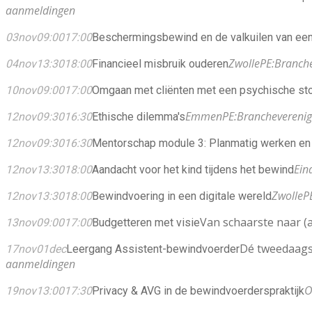
aanmeldingen
03
nov
09:00
17:00
Beschermingsbewind en de valkuilen van ee
Zwolle
PE:
Branche
04
nov
13:30
18:00
Financieel misbruik ouderen
10
nov
09:00
17:00
Omgaan met cliënten met een psychische st
Emmen
PE:
Brancheverenig
12
nov
09:30
16:30
Ethische dilemma's
12
nov
09:30
16:30
Mentorschap module 3: Planmatig werken en
Ein
12
nov
13:30
18:00
Aandacht voor het kind tijdens het bewind
Zwolle
P
12
nov
13:30
18:00
Bewindvoering in een digitale wereld
Van schaarste naar 
13
nov
09:00
17:00
Budgetteren met visie
Dé tweedaags
17
nov
01
dec
Leergang Assistent-bewindvoerder
aanmeldingen
O
19
nov
13:00
17:30
Privacy & AVG in de bewindvoerderspraktijk