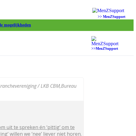
>> MenZSupport
de mogelijkheden
>>MenZSupport
ranchevereniging / LKB CBM,
Bureau
 uit te spreken én ‘pittig’ om te
ng’ willen we ‘nee’ liever niet horen.