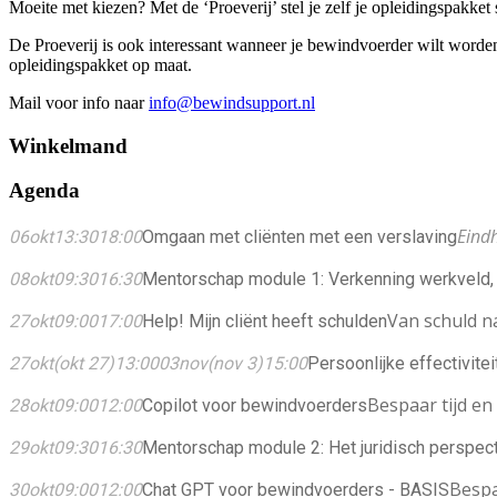
Moeite met kiezen? Met de ‘Proeverij’ stel je zelf je opleidingspakket
De Proeverij is ook interessant wanneer je bewindvoerder wilt worde
opleidingspakket op maat.
Mail voor info naar
info@bewindsupport.nl
Winkelmand
Agenda
Eind
06
okt
13:30
18:00
Omgaan met cliënten met een verslaving
08
okt
09:30
16:30
Mentorschap module 1: Verkenning werkveld, 
Van schuld n
27
okt
09:00
17:00
Help! Mijn cliënt heeft schulden
27
okt
(okt 27)
13:00
03
nov
(nov 3)
15:00
Persoonlijke effectivitei
Bespaar tijd en
28
okt
09:00
12:00
Copilot voor bewindvoerders
29
okt
09:30
16:30
Mentorschap module 2: Het juridisch perspect
Bespa
30
okt
09:00
12:00
Chat GPT voor bewindvoerders - BASIS