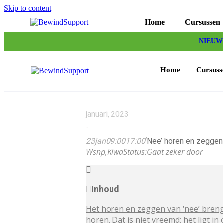
Skip to content
Home
Cursussen
NIEUW: 
Home
Cursuss
januari, 2023
23
jan
09:00
17:00
‘Nee’ horen en zeggen
Wsnp,
Kiwa
Status:
Gaat zeker door
Inhoud
Het horen en zeggen van ‘nee’ brengt
horen. Dat is niet vreemd: het ligt in