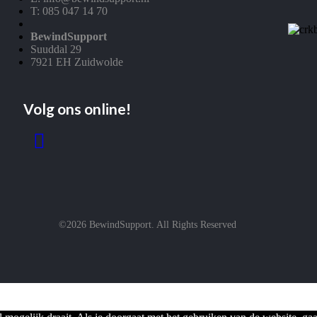
T: 085 047 14 70
BewindSupport
Suuddal 29
7921 EH Zuidwolde
Volg ons online!
©2026 BewindSupport. All Rights Reserved