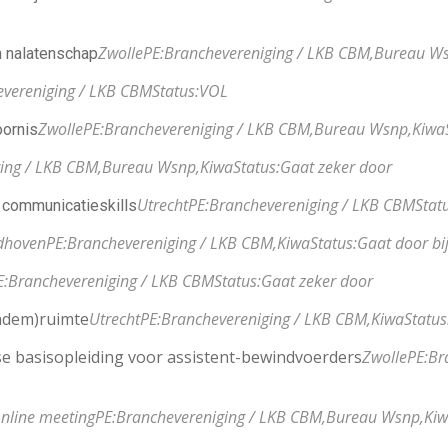
Zwolle
PE:
Branchevereniging / LKB CBM,
Bureau Ws
n nalatenschap
vereniging / LKB CBM
Status:
VOL
Zwolle
PE:
Branchevereniging / LKB CBM,
Bureau Wsnp,
Kiwa
oornis
ing / LKB CBM,
Bureau Wsnp,
Kiwa
Status:
Gaat zeker door
Utrecht
PE:
Branchevereniging / LKB CBM
Stat
 communicatieskills
dhoven
PE:
Branchevereniging / LKB CBM,
Kiwa
Status:
Gaat door bi
E:
Branchevereniging / LKB CBM
Status:
Gaat zeker door
(adem)ruimte
Utrecht
PE:
Branchevereniging / LKB CBM,
Kiwa
Status
e basisopleiding voor assistent-bewindvoerders
Zwolle
PE:
Br
nline meeting
PE:
Branchevereniging / LKB CBM,
Bureau Wsnp,
Ki