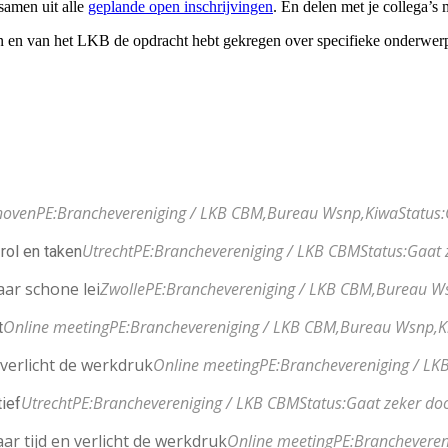
 samen uit alle
geplande open inschrijvingen
. En delen met je collega’s 
n en van het LKB de opdracht hebt gekregen over specifieke onderwerp
hoven
PE:
Branchevereniging / LKB CBM,
Bureau Wsnp,
Kiwa
Status:
Utrecht
PE:
Branchevereniging / LKB CBM
Status:
Gaat 
rol en taken
aar schone lei
Zwolle
PE:
Branchevereniging / LKB CBM,
Bureau W
Online meeting
PE:
Branchevereniging / LKB CBM,
Bureau Wsnp,
K
t
 verlicht de werkdruk
Online meeting
PE:
Branchevereniging / LK
Utrecht
PE:
Branchevereniging / LKB CBM
Status:
Gaat zeker do
ief
ar tijd en verlicht de werkdruk
Online meeting
PE:
Brancheveren