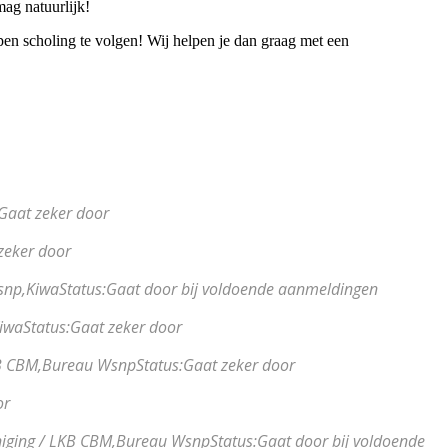
mag natuurlijk!
en scholing te volgen! Wij helpen je dan graag met een
Gaat zeker door
zeker door
snp,
Kiwa
Status:
Gaat door bij voldoende aanmeldingen
iwa
Status:
Gaat zeker door
B CBM,
Bureau Wsnp
Status:
Gaat zeker door
or
iging / LKB CBM,
Bureau Wsnp
Status:
Gaat door bij voldoende