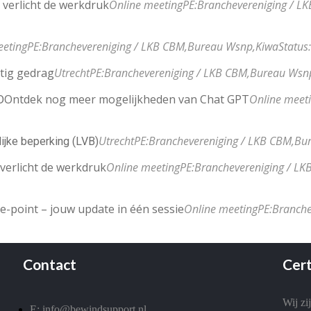
 verlicht de werkdruk
Online meeting
PE:
Branchevereniging / L
eeting
PE:
Branchevereniging / LKB CBM,
Bureau Wsnp,
Kiwa
Status:
stig gedrag
Utrecht
PE:
Branchevereniging / LKB CBM,
Bureau Wsn
Ontdek nog meer mogelijkheden van Chat GPT
Online meet
D
Utrecht
PE:
Branchevereniging / LKB CBM,
Bu
ijke beperking (LVB)
 verlicht de werkdruk
Online meeting
PE:
Branchevereniging / LK
he-point – jouw update in één sessie
Online meeting
PE:
Branche
Contact
Cert
Wij zi
E: info@bewindsupport.nl