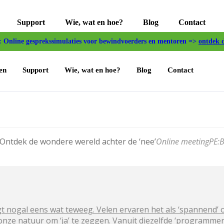
Support
Wie, wat en hoe?
Blog
Contact
Online gesprekssimulaties voor bewindvoerders en mentoren =>
ontdek 
en
Support
Wie, wat en hoe?
Blog
Contact
Ontdek de wondere wereld achter de ‘nee’
Online meeting
PE:
B
 nogal eens wat teweeg. Velen ervaren het als ‘spannend’ om
 onze natuur om ‘ja’ te zeggen. Vanuit diezelfde ‘programmeri