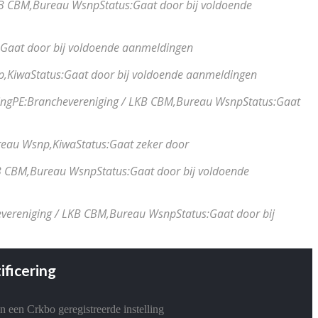
KB CBM,
Bureau Wsnp
Status:
Gaat door bij voldoende
Gaat door bij voldoende aanmeldingen
p,
Kiwa
Status:
Gaat door bij voldoende aanmeldingen
ing
PE:
Branchevereniging / LKB CBM,
Bureau Wsnp
Status:
Gaat
reau Wsnp,
Kiwa
Status:
Gaat zeker door
B CBM,
Bureau Wsnp
Status:
Gaat door bij voldoende
vereniging / LKB CBM,
Bureau Wsnp
Status:
Gaat door bij
ificering
jn een Crkbo geregistreerde instelling