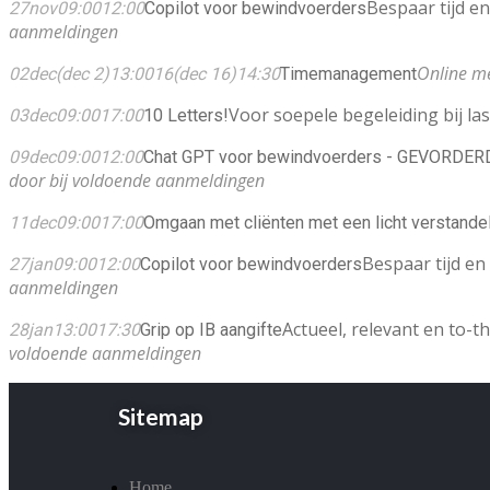
Bespaar tijd en
27
nov
09:00
12:00
Copilot voor bewindvoerders
aanmeldingen
Online m
02
dec
(dec 2)
13:00
16
(dec 16)
14:30
Timemanagement
Voor soepele begeleiding bij la
03
dec
09:00
17:00
10 Letters!
09
dec
09:00
12:00
Chat GPT voor bewindvoerders - GEVORDER
door bij voldoende aanmeldingen
11
dec
09:00
17:00
Omgaan met cliënten met een licht verstandel
Bespaar tijd en
27
jan
09:00
12:00
Copilot voor bewindvoerders
aanmeldingen
Actueel, relevant en to-t
28
jan
13:00
17:30
Grip op IB aangifte
voldoende aanmeldingen
Sitemap
Home