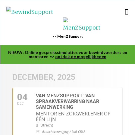
>> MenZSupport
NIEUW: Online gesprekssimulaties voor bewindvoerders en
mentoren =>
ontdek de mogelijkheden
DECEMBER, 2025
04
VAN MENZSUPPORT: VAN
SPRAAKVERWARRING NAAR
DEC
SAMENWERKING
MENTOR EN ZORGVERLENER OP
ÉÉN LIJN
Utrecht
PE:
Branchevereniging / LKB CBM