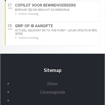
27
COPILOT VOOR BEWINDVOERDERS
JAN
BESPAAR TIJD EN VERLICHT DE WERKDRUK
Online meeting
28
GRIP OP IB AANGIFTE
JAN
ACTUEEL, RELEVANT EN TO-THE-POINT – JOUW UPDATE IN ÉÉN
SESSIE
Online meeting
Sitemap
Home
Cursusagenda