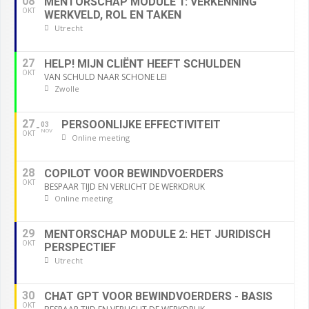
08
MENTORSCHAP MODULE 1: VERKENNING
OKT
WERKVELD, ROL EN TAKEN
Utrecht
27
HELP! MIJN CLIËNT HEEFT SCHULDEN
OKT
VAN SCHULD NAAR SCHONE LEI
Zwolle
27
PERSOONLIJKE EFFECTIVITEIT
03
NOV
OKT
Online meeting
28
COPILOT VOOR BEWINDVOERDERS
OKT
BESPAAR TIJD EN VERLICHT DE WERKDRUK
Online meeting
29
MENTORSCHAP MODULE 2: HET JURIDISCH
OKT
PERSPECTIEF
Utrecht
30
CHAT GPT VOOR BEWINDVOERDERS - BASIS
OKT