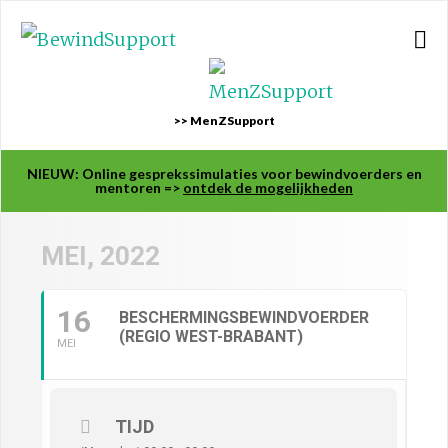
>> MenZSupport
NIEUW: Online gesprekssimulaties voor bewindvoerders en
mentoren =>
ontdek de mogelijkheden
MEI, 2022
16
BESCHERMINGSBEWINDVOERDER
(REGIO WEST-BRABANT)
MEI
TIJD