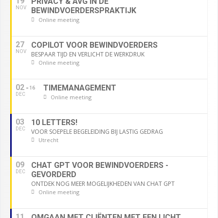
19
PRIVACY & AVG IN DE
NOV
BEWINDVOERDERSPRAKTIJK
Online meeting
27
COPILOT VOOR BEWINDVOERDERS
NOV
BESPAAR TIJD EN VERLICHT DE WERKDRUK
Online meeting
02
TIMEMANAGEMENT
16
DEC
Online meeting
03
10 LETTERS!
DEC
VOOR SOEPELE BEGELEIDING BIJ LASTIG GEDRAG
Utrecht
09
CHAT GPT VOOR BEWINDVOERDERS -
DEC
GEVORDERD
ONTDEK NOG MEER MOGELIJKHEDEN VAN CHAT GPT
Online meeting
11
OMGAAN MET CLIËNTEN MET EEN LICHT