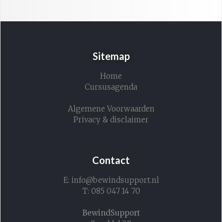
Sitemap
Home
Cursusagenda
Algemene Voorwaarden
Privacy & disclaimer
Contact
E: info@bewindsupport.nl
T: 085 047 14 70
BewindSupport