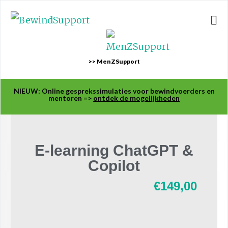
>> MenZSupport
NIEUW: Online gesprekssimulaties voor bewindvoerders en
mentoren =>
ontdek de mogelijkheden
E-learning ChatGPT &
Copilot
€
149,00