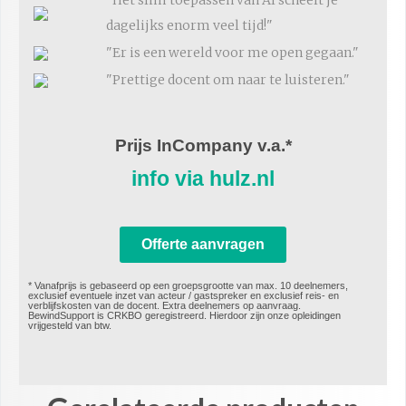
"Het slim toepassen van AI scheelt je
dagelijks enorm veel tijd!"
"Er is een wereld voor me open gegaan."
"Prettige docent om naar te luisteren."
Prijs InCompany v.a.*
info via hulz.nl
Offerte aanvragen
* Vanafprijs is gebaseerd op een groepsgrootte van max. 10 deelnemers,
exclusief eventuele inzet van acteur / gastspreker en exclusief reis- en
verblijfskosten van de docent. Extra deelnemers op aanvraag.​
BewindSupport is CRKBO geregistreerd. Hierdoor zijn onze opleidingen
vrijgesteld van btw.