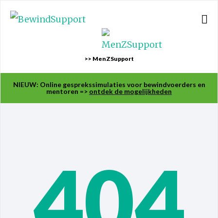
>> MenZSupport
NIEUW: Online gesprekssimulaties voor bewindvoerders en
mentoren =>
ontdek de mogelijkheden
404