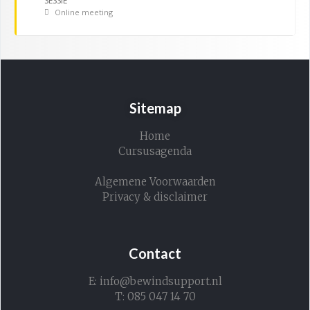
SESSIE
Online meeting
Sitemap
Home
Cursusagenda
Algemene Voorwaarden
Privacy & disclaimer
Contact
E: info@bewindsupport.nl
T: 085 047 14 70