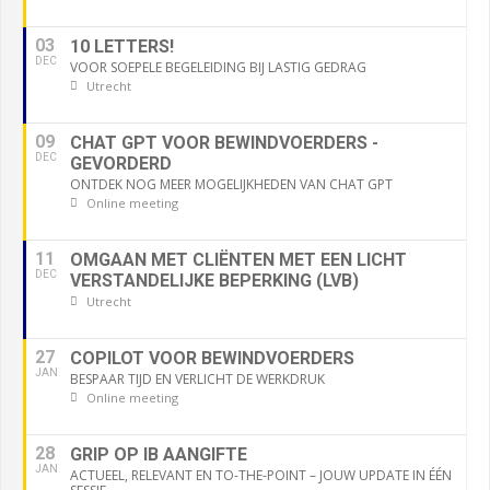
03
10 LETTERS!
DEC
VOOR SOEPELE BEGELEIDING BIJ LASTIG GEDRAG
Utrecht
09
CHAT GPT VOOR BEWINDVOERDERS -
DEC
GEVORDERD
ONTDEK NOG MEER MOGELIJKHEDEN VAN CHAT GPT
Online meeting
11
OMGAAN MET CLIËNTEN MET EEN LICHT
DEC
VERSTANDELIJKE BEPERKING (LVB)
Utrecht
27
COPILOT VOOR BEWINDVOERDERS
JAN
BESPAAR TIJD EN VERLICHT DE WERKDRUK
Online meeting
28
GRIP OP IB AANGIFTE
JAN
ACTUEEL, RELEVANT EN TO-THE-POINT – JOUW UPDATE IN ÉÉN